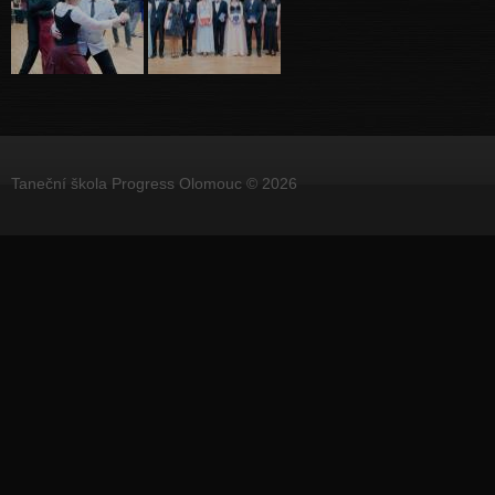
Taneční škola Progress Olomouc © 2026